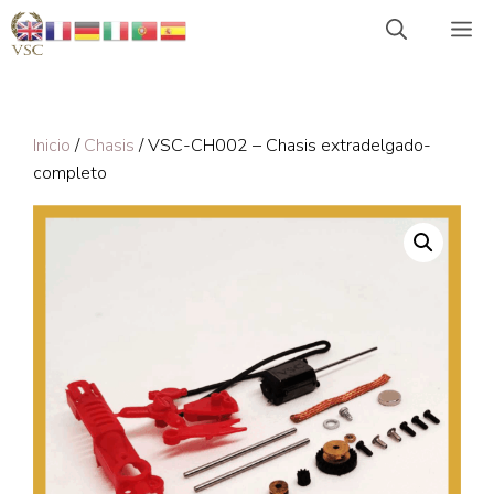
Saltar
M
al
contenido
Inicio
/
Chasis
/ VSC-CH002 – Chasis extradelgado-
completo