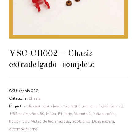
VSC-CH002 – Chasis
extradelgado- completo
SKU:
chasis 002
Categoría:
Chasis
Etiquetas:
diecast
,
slot
,
chasis
,
Scalextric
,
race car
,
1/32
,
años 20
,
1/32 scale
,
años 30
,
Miller
,
F1
,
Indy
,
fórmula 1
,
Indianapolis
,
hobby
,
500 Millas de Indianapolis
,
hobbismo
,
Duesenberg
,
automodelismo