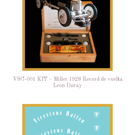
VSC-001 KIT – Miller 1928 Record de vuelta
Leon Duray