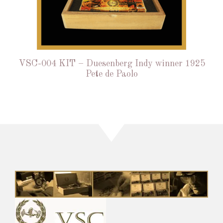
VSC-004 KIT – Duesenberg Indy winner 1925
Pete de Paolo