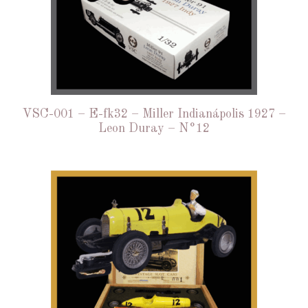
VSC-001 – E-fk32 – Miller Indianápolis 1927 –
Leon Duray – N°12