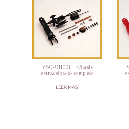
VSC-CH001 – Chasis
V
extradelgado- completo
e
LEER MAS