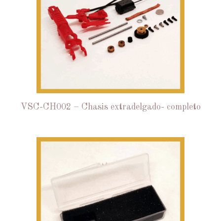
VSC-CH002 – Chasis extradelgado- completo