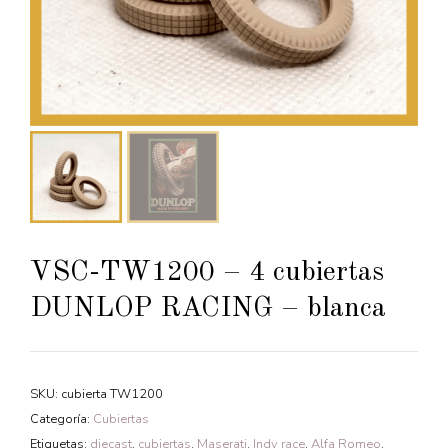
VSC-TW1200 – 4 cubiertas
DUNLOP RACING – blanca
SKU:
cubierta TW1200
Categoría:
Cubiertas
Etiquetas:
diecast
,
cubiertas
,
Maserati
,
Indy race
,
Alfa Romeo
,