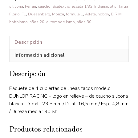
silicona
,
Ferrari
,
caucho
,
Scalextric
,
escala 1/32
,
Indianapolis
,
Targa
Florio
,
F1
,
Duesenberg
,
Monza
,
fórmula 1
,
Alfeta
,
hobby
,
B.R.M.
,
hobbismo
,
años 20
,
automodelismo
,
años 30
Descripción
Información adicional
Descripción
Paquete de 4 cubiertas de lineas tacos modelo
DUNLOP RACING – logo en relieve – de caucho silicona
blanca . D. ext : 23,5 mm / D. Int. 16,5 mm / Esp.: 4,8 mm
/ Dureza media : 30 Sh
Productos relacionados