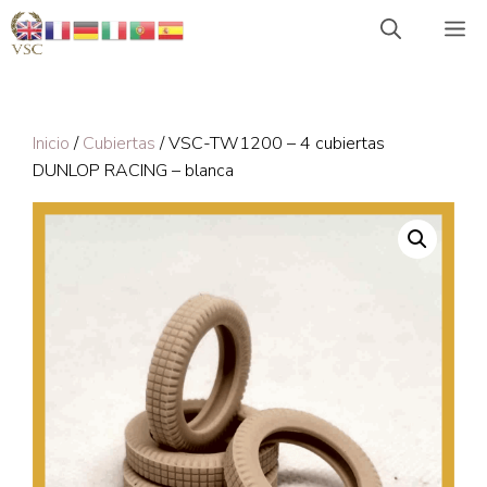
Saltar
M
al
contenido
Inicio
/
Cubiertas
/ VSC-TW1200 – 4 cubiertas
DUNLOP RACING – blanca