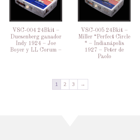
VSC-004 24Bkit –
VSC-005 24Bkit –
Duesenberg ganador
Miller “Perfect Circle
Indy 1924 – Joe
“ – Indianápolis
Boyer y LL Corum –
1927 – Peter de
Paolo
1
2
3
→