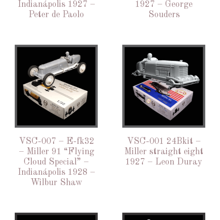
Indianápolis 1927 –
1927 – George
Peter de Paolo
Souders
VSC-007 – E-fk32
VSC-001 24Bkit –
– Miller 91 “Flying
Miller straight eight
Cloud Special” –
1927 – Leon Duray
Indianápolis 1928 –
Wilbur Shaw