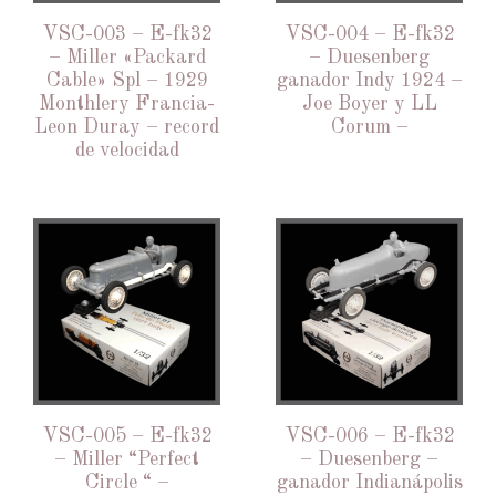
VSC-003 – E-fk32
VSC-004 – E-fk32
– Miller «Packard
– Duesenberg
Cable» Spl – 1929
ganador Indy 1924 –
Monthlery Francia-
Joe Boyer y LL
Leon Duray – record
Corum –
de velocidad
VSC-005 – E-fk32
VSC-006 – E-fk32
– Miller “Perfect
– Duesenberg –
Circle “ –
ganador Indianápolis