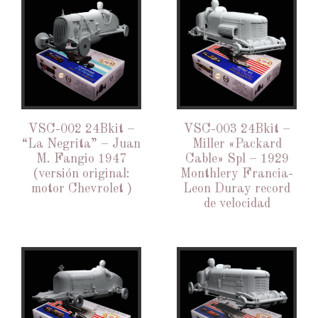
VSC-002 24Bkit –
VSC-003 24Bkit –
“La Negrita” – Juan
Miller «Packard
M. Fangio 1947
Cable» Spl – 1929
(versión original:
Monthlery Francia-
motor Chevrolet )
Leon Duray record
de velocidad