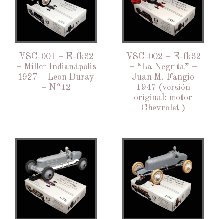
VSC-001 – E-fk32
VSC-002 – E-fk32
– Miller Indianápolis
– “La Negrita” –
1927 – Leon Duray
Juan M. Fangio
– N°12
1947 (versión
original: motor
Chevrolet )