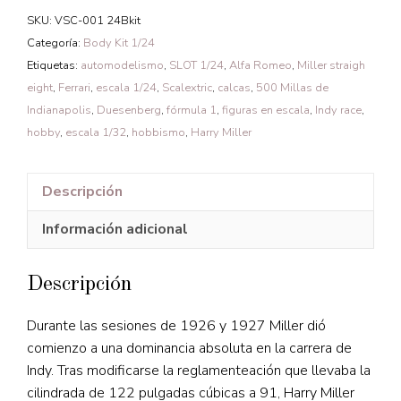
SKU:
VSC-001 24Bkit
Categoría:
Body Kit 1/24
Etiquetas:
automodelismo
,
SLOT 1/24
,
Alfa Romeo
,
Miller straigh
eight
,
Ferrari
,
escala 1/24
,
Scalextric
,
calcas
,
500 Millas de
Indianapolis
,
Duesenberg
,
fórmula 1
,
figuras en escala
,
Indy race
,
hobby
,
escala 1/32
,
hobbismo
,
Harry Miller
Descripción
Información adicional
Descripción
Durante las sesiones de 1926 y 1927 Miller dió
comienzo a una dominancia absoluta en la carrera de
Indy. Tras modificarse la reglamenteación que llevaba la
cilindrada de 122 pulgadas cúbicas a 91, Harry Miller