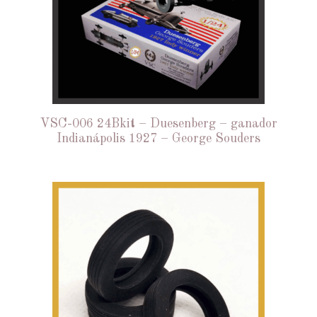
VSC-006 24Bkit – Duesenberg – ganador
Indianápolis 1927 – George Souders