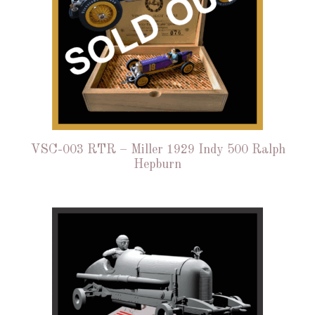
VSC-003 RTR – Miller 1929 Indy 500 Ralph
Hepburn