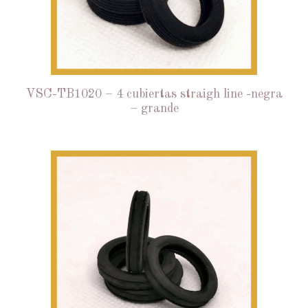
VSC-TB1020 – 4 cubiertas straigh line -negra
– grande