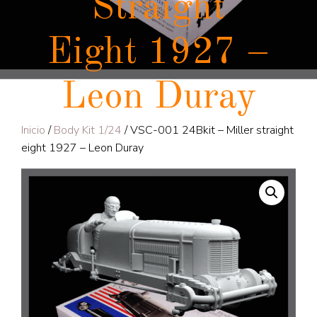
Straight
Eight 1927 –
Leon Duray
Inicio
/
Body Kit 1/24
/ VSC-001 24Bkit – Miller straight
eight 1927 – Leon Duray